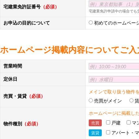
例）東京都知事 （1）第9
宅建業免許証番号
（必須）
宅建業免許申請中の場合でも
お申込の目的について
初めてのホームペー
ホームページ掲載内容についてご入
営業時間
例）10:00～19:00
定休日
例）水曜日
メインで取り扱う物件
売買・賃貸
（必須）
売買がメイン
ホームページに掲載し
戸建
マ
売買
物件種別
（必須）
アパート・
賃貸