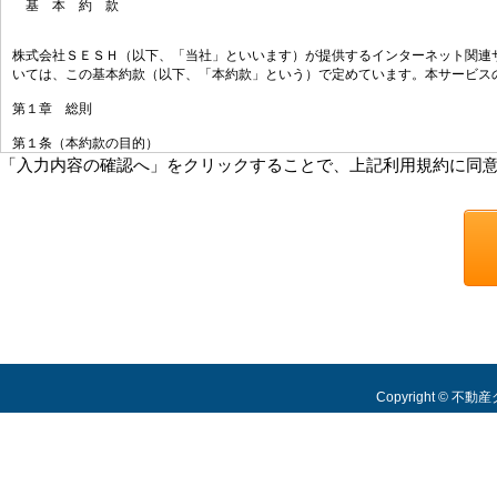
基 本 約 款
株式会社ＳＥＳＨ（以下、「当社」といいます）が提供するインターネット関連
いては、この基本約款（以下、「本約款」という）で定めています。本サービス
第１章 総則
第１条（本約款の目的）
本約款は、本サービスの内容及びその申込方法等について定めます。
「入力内容の確認へ」をクリックすることで、上記利用規約に同
第２条（約款の変更）
１．当社は、本約款を変更することがあります。すでに締結された利用契約にも
２．当社は、本約款を変更する場合は、変更する７日前までに電子メールまたは
第３条（本サービスの申込）
当社は、お客さまについて次の各号に掲げるいずれかの事由があるときは、本サ
(1) 本約款に違背して本サービスを利用することが明らかに予想される場合。
(2) 当社に対して負担する何らかの債務の履行について現に遅滞が生じている
(3) 本サービスの申込に際して当社に対し虚偽の事実を申告した場合。
(4) 申込の際に未成年者、成年被後見人、被保佐人又は被補助人であって、自
合。
Copyright © 不
(5) 反社会的な団体である場合又は反社会的な団体の構成員である場合。
(6) 本人確認を行うことができない場合。
(7) 前各号に定める場合のほか、当社が業務を行ううえで支障がある場合又は支
第４条（サポート）
１．当社は、本サービスに関するお客さまからの問い合わせについて、電子メー